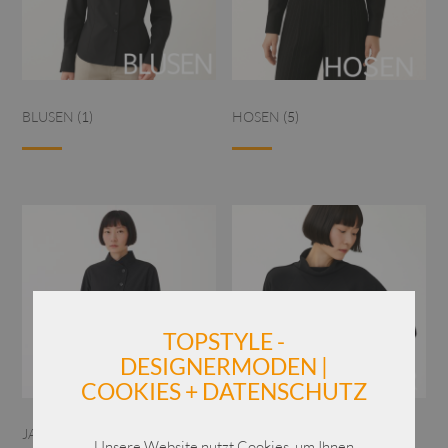
BLUSEN
(1)
HOSEN
(5)
TOPSTYLE -
DESIGNERMODEN |
COOKIES + DATENSCHUTZ
JACKEN
(1)
PULLOVER
(6)
Unsere Website nutzt Cookies, um Ihnen