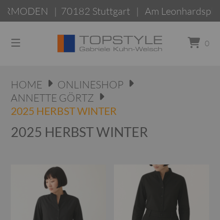
Springen
MODEN | 70182 Stuttgart | Am Leonhardspla
Sie
zum
Inhalt
0
HOME
ONLINESHOP
ANNETTE GÖRTZ
2025 HERBST WINTER
2025 HERBST WINTER