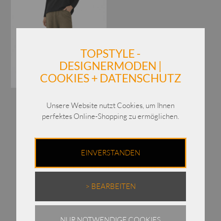
TOPSTYLE -
DESIGNERMODEN |
COOKIES + DATENSCHUTZ
Annette Görtz Pullover
Unsere Website nutzt Cookies, um Ihnen
Grim / Viskose / 42500
perfektes Online-Shopping zu ermöglichen.
€
359,00
Enthält 19% MwSt.
EINVERSTANDEN
zzgl.
Versand
> BEARBEITEN
NUR NOTWENDIGE COOKIES