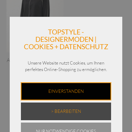
TOPSTYLE -
DESIGNERMODEN |
COOKIES + DATENSCHUTZ
Annette Görtz Shirt Lania /
Unsere Website nutzt Cookies, um Ihnen
Baumwoll-Jersey
perfektes Online-Shopping zu ermöglichen.
€
229,00
Enthält 19% MwSt.
EINVERSTANDEN
zzgl.
Versand
> BEARBEITEN
NUR NOTWENDIGE COOKIES