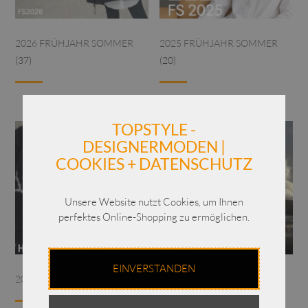
2026 FRÜHJAHR SOMMER
2025 FRÜHJAHR SOMMER
(37)
(20)
TOPSTYLE -
DESIGNERMODEN |
COOKIES + DATENSCHUTZ
Unsere Website nutzt Cookies, um Ihnen
perfektes Online-Shopping zu ermöglichen.
EINVERSTANDEN
2025 HERBST WINTER
(11)
SALE
(5)