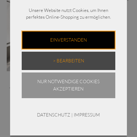
Druck / Viskose / 330-40-
241
Unsere Website nutzt Cookies, um Ihnen
€
239,00
perfektes Online-Shopping zu ermöglichen.
Enthält 19% MwSt.
zzgl.
Versand
EINVERSTANDEN
> BEARBEITEN
ELLi Marlene-Hose mit
NUR NOTWENDIGE COOKIES
Bundumschlag /
AKZEPTIEREN
Technostretch / 345-10-
252
€
179,00
DATENSCHUTZ
|
IMPRESSUM
Enthält 19% MwSt.
zzgl.
Versand