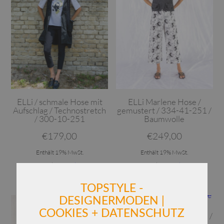
ELLi / schmale Hose mit
ELLi Marlene Hose /
Aufschlag / Technostretch
gemustert / 334-41-251 /
/ 300-10-251
Baumwolle
€
179,00
€
249,00
Enthält 19% MwSt.
Enthält 19% MwSt.
zzgl.
Versand
zzgl.
Versand
TOPSTYLE -
Dieses Produkt weist mehrere Varianten auf. Die Optionen können auf der Produktseite gewählt werden
Dieses Produkt weist mehrere Varianten auf. Die Optionen können auf der Produktseite gewählt werden
DESIGNERMODEN |
COOKIES + DATENSCHUTZ
ELLi weite Marlene-Hose /