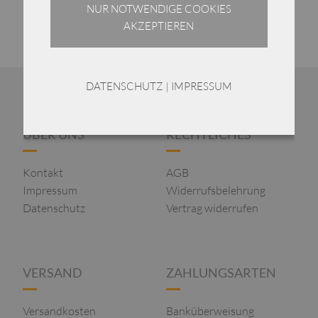
NUR NOTWENDIGE COOKIES
AKZEPTIEREN
DATENSCHUTZ
|
IMPRESSUM
ÜBER UNS
RECHTLICHES
Kontakt
AGB
Impressum
Widerrufsbelehrung
Datenschutz
Vertrag widerrufen
VERSAND
ZAHLUNGSARTEN
Versandkosten
Banküberweisung