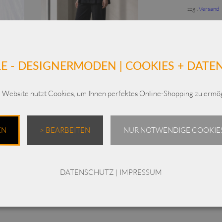
zzgl.
Versand
E - DESIGNERMODEN | COOKIES + DAT
se /
ELLi Marlene-Hose mit
-251 /
Bundumschlag /
 Website nutzt Cookies, um Ihnen perfektes Online-Shopping zu ermög
Technostretch / 345-10-
252
€
179,00
EN
> BEARBEITEN
NUR NOTWENDIGE COOKIES
Enthält 19% MwSt.
zzgl.
Versand
DATENSCHUTZ
|
IMPRESSUM