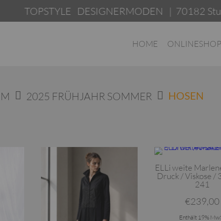
TOPSTYLE DESIGNERMODEN | 70182 Stuttgar
HOME
ONLINESHO
OM
2025 FRÜHJAHR SOMMER
HOSEN
erden
Dieses Produkt weist mehrere Varianten auf. Die Optionen können auf der Produktseite gewählt werden
Dieses Produkt weist mehrere Varianten auf. Die Optionen können auf der P
ELLi weite Marlen
Druck / Viskose /
241
€
239,00
Enthält 19% MwS