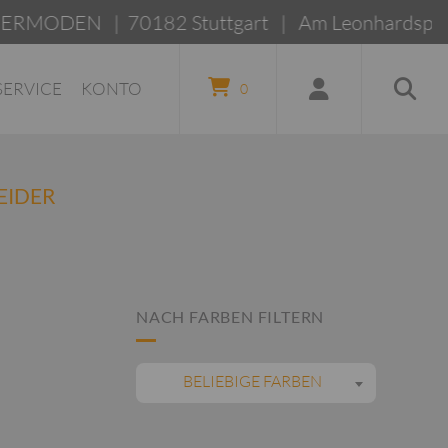
ODEN | 70182 Stuttgart | Am Leonhardspla
SERVICE
KONTO
0
EIDER
NACH FARBEN FILTERN
BELIEBIGE FARBEN