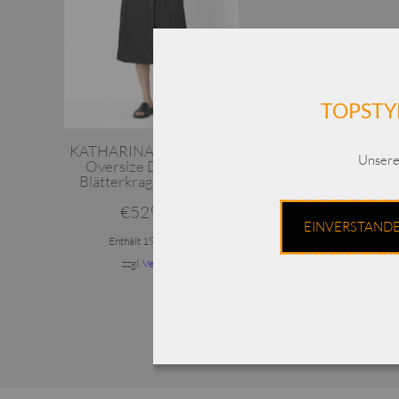
TOPSTY
KATHARINA HOVMAN /
Unsere
Oversize Deco Kleid
Blätterkragen / Taffeta
€
529,00
EINVERSTAND
Enthält 19% MwSt.
zzgl.
Versand