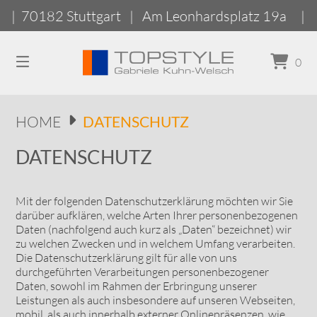
Springen
tgart | Am Leonhardsplatz 19a |
NEUE KOLLE
Sie
zum
Inhalt
0
HOME
DATENSCHUTZ
DATENSCHUTZ
Mit der folgenden Datenschutzerklärung möchten wir Sie
darüber aufklären, welche Arten Ihrer personenbezogenen
Daten (nachfolgend auch kurz als „Daten“ bezeichnet) wir
zu welchen Zwecken und in welchem Umfang verarbeiten.
Die Datenschutzerklärung gilt für alle von uns
durchgeführten Verarbeitungen personenbezogener
Daten, sowohl im Rahmen der Erbringung unserer
Leistungen als auch insbesondere auf unseren Webseiten,
mobil, als auch innerhalb externer Onlinepräsenzen, wie