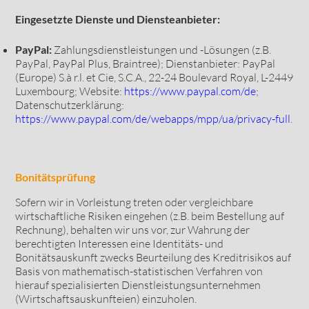
Eingesetzte Dienste und Diensteanbieter:
PayPal:
Zahlungsdienstleistungen und -Lösungen (z.B.
PayPal, PayPal Plus, Braintree); Dienstanbieter: PayPal
(Europe) S.à r.l. et Cie, S.C.A., 22-24 Boulevard Royal, L-2449
Luxembourg; Website:
https://www.paypal.com/de
;
Datenschutzerklärung:
https://www.paypal.com/de/webapps/mpp/ua/privacy-full
.
Bonitätsprüfung
Sofern wir in Vorleistung treten oder vergleichbare
wirtschaftliche Risiken eingehen (z.B. beim Bestellung auf
Rechnung), behalten wir uns vor, zur Wahrung der
berechtigten Interessen eine Identitäts- und
Bonitätsauskunft zwecks Beurteilung des Kreditrisikos auf
Basis von mathematisch-statistischen Verfahren von
hierauf spezialisierten Dienstleistungsunternehmen
(Wirtschaftsauskunfteien) einzuholen.