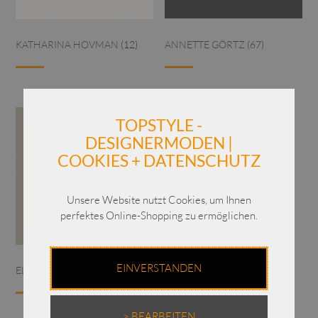
ANNETTE GÖRTZ
(67)
KATHARINA HOVMAN
(12)
TOPSTYLE -
DESIGNERMODEN |
COOKIES + DATENSCHUTZ
Unsere Website nutzt Cookies, um Ihnen
perfektes Online-Shopping zu ermöglichen.
EINVERSTANDEN
ELLi - Lagom
(62)
> BEARBEITEN