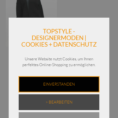
TOPSTYLE -
DESIGNERMODEN |
COOKIES + DATENSCHUTZ
Annette Görtz Pullover
Cleo / 37502 / Viskose
Unsere Website nutzt Cookies, um Ihnen
perfektes Online-Shopping zu ermöglichen.
Ursprünglicher
UVP:
€
449,00
Aktueller
Preis
€
299,00
Preis
war:
ist:
€449,00
Enthält 19% MwSt.
EINVERSTANDEN
€299,00.
zzgl.
Versand
> BEARBEITEN