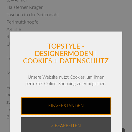
Halsferner Kragen
Taschen in der Seitennaht
Perlmuttknöpfe
A-Linie
Rückenlänge bei Gr. 38: 81 cm
Unser Model ist 1,78 m groß und trägt die Größe 36.
TOPSTYLE -
DESIGNERMODEN |
TAFFETAS
COOKIES + DATENSCHUTZ
Material: 100% feinster Mikrofasertaft aus Italien.
Unsere Website nutzt Cookies, um Ihnen
perfektes Online-Shopping zu ermöglichen.
Feinwäsche, 30 °C
bei niedriger Umdrehung schleudern
zum Trocknen aufhängen
EINVERSTANDEN
TAFFETA auf keinen Fall bügeln!
Bügelfrei!
> BEARBEITEN