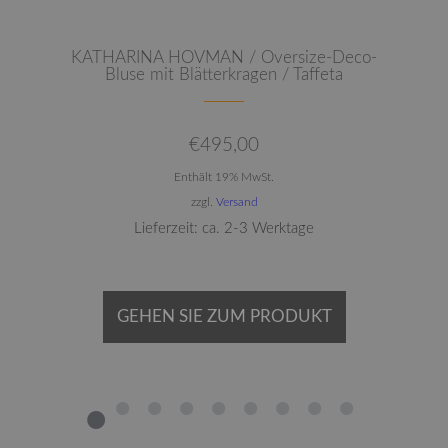
KATHARINA HOVMAN / Oversize-Deco-
Bluse mit Blätterkragen / Taffeta
€
495,00
Enthält 19% MwSt.
zzgl.
Versand
Lieferzeit: ca. 2-3 Werktage
GEHEN SIE ZUM PRODUKT
1
2
3
4
5
6
7
8
9