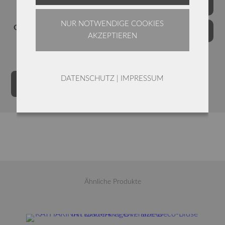
Farben
NUR NOTWENDIGE COOKIES
Grössen
AKZEPTIEREN
KATHARINA
Alternative:
DATENSCHUTZ
|
IMPRESSUM
IN DEN WARENKORB
HOVMAN
SOMMERBLUSE
/
TAFFETAS
Menge
Ähnliche Produkte
Dieses Produkt weist mehrere Varianten auf. Die Optionen können auf der Produktseite gewählt werden