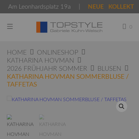
Springen
Am Leonhardsplatz 19a |
NEUE KOLLEKTIONE
Sie
zum
Inhalt
0
HOME
ONLINESHOP
KATHARINA HOVMAN
2026 FRÜHJAHR SOMMER
BLUSEN
KATHARINA HOVMAN SOMMERBLUSE /
TAFFETAS