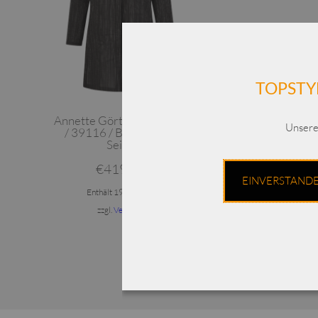
TOPSTY
Annette Görtz Bluse Cecil
Unsere
/ 39116 / Baumwolle-
Seide
€
419,00
EINVERSTAND
Enthält 19% MwSt.
zzgl.
Versand