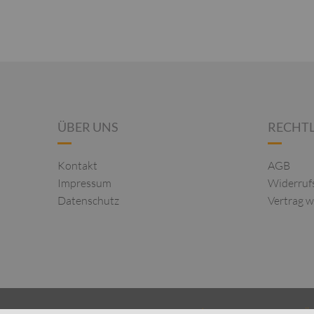
ÜBER UNS
RECHTL
Kontakt
AGB
Impressum
Widerruf
Datenschutz
Vertrag w
| DESIGNERMODEN FÜ
2026 © TOPSTYLE STUTTGART