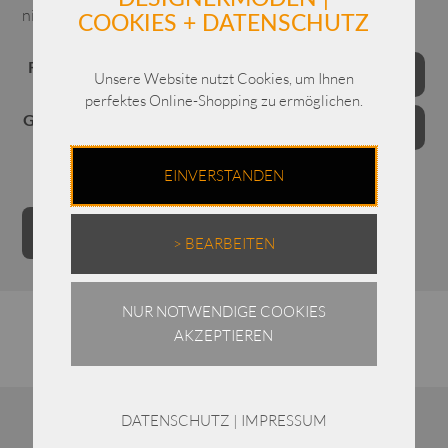
nicht im Trockner trocknen
COOKIES + DATENSCHUTZ
Farben
Unsere Website nutzt Cookies, um Ihnen
perfektes Online-Shopping zu ermöglichen.
Grössen
EINVERSTANDEN
Annette
Alternative:
IN DEN WARENKORB
Görtz
> BEARBEITEN
Bluse
Cecil
NUR NOTWENDIGE COOKIES
/
AKZEPTIEREN
39116
/
Baumwolle-
Seide
DATENSCHUTZ
|
IMPRESSUM
Ähnliche Produkte
Menge