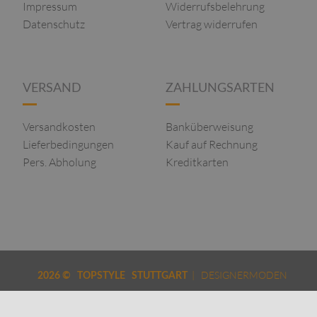
Impressum
Widerrufsbelehrung
Datenschutz
Vertrag widerrufen
VERSAND
ZAHLUNGSARTEN
Versandkosten
Banküberweisung
Lieferbedingungen
Kauf auf Rechnung
Pers. Abholung
Kreditkarten
| DESIGNERMODEN
2026 © TOPSTYLE STUTTGART
FÜR DAMEN