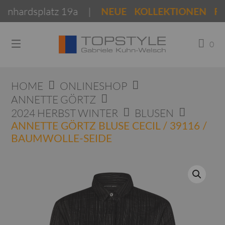
Springen
ardsplatz 19a |
NEUE KOLLEKTIONEN Frühjah
Sie
zum
Inhalt
0
HOME
ONLINESHOP
ANNETTE GÖRTZ
2024 HERBST WINTER
BLUSEN
ANNETTE GÖRTZ BLUSE CECIL / 39116 /
BAUMWOLLE-SEIDE