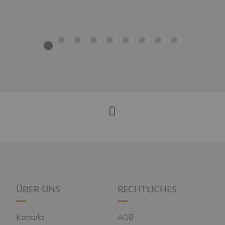
1
2
3
4
5
6
7
8
9
ÜBER UNS
RECHTLICHES
Kontakt
AGB