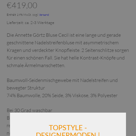
€
419,00
Enthält 19% MwSt.
zzgl.
Versand
Lieferzeit: ca. 2-3 Werktage
Die Annette Görtz Bluse Cecil ist eine lange und gerade
geschnittene Nadelstreifenbluse mit asymmetrischem
Kragen und verdeckter Knopfleiste. 2 Seitenschlitze sorgen
für einen schönen Fall. Sie hat helle Kontrast-Knöpfe und
schmale Ärmelmanschetten.
Baumwoll-Seidenmischgewebe mit Nadelstreifen und
bewegter Struktur
74% Baumwolle, 20% Seide, 3% Viskose, 3% Polyester
Bei 30 Grad waschbar
Bügeln 2 Punkte
reinigen
TOPSTYLE -
nicht chloren
DESIGNERMODEN |