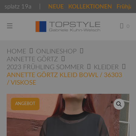
Springen
platz 19a |
NEUE KOLLEKTIONEN Frühjahr So
Sie
zum
Inhalt
0
HOME
ONLINESHOP
ANNETTE GÖRTZ
2023 FRÜHLING SOMMER
KLEIDER
ANNETTE GÖRTZ KLEID BOWL / 36303
/ VISKOSE
ANGEBOT