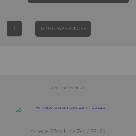
Annette
Alternative:
IN DEN WARENKORB
Görtz
Kleid
Bowl
/
36303
/
Viskose
Menge
Ähnliche Produkte
Dieses Produkt weist mehrere Varianten auf. Die Optionen können auf der Produktseite gewählt werden
Annette Görtz Hose Zen / 38121