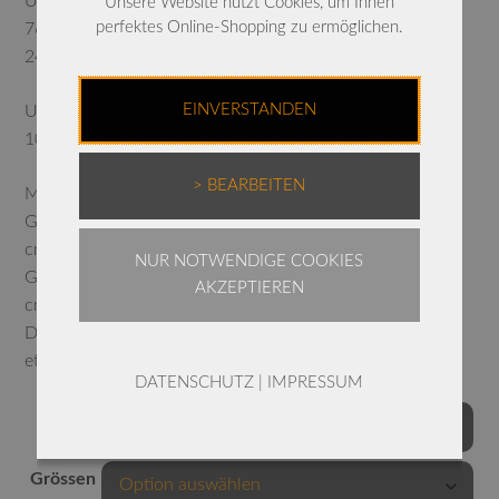
Überkleid
Unsere Website nutzt Cookies, um Ihnen
perfektes Online-Shopping zu ermöglichen.
76% Viskose
24% Nylon
EINVERSTANDEN
Unterkleid:
100% Baumwolle
> BEARBEITEN
Maße:
Gr. L: einfache Brustweite Überkleid 63 cm -Länge 105
cm
NUR NOTWENDIGE COOKIES
Gr. XL: einfache Brustweite Überkleid 66 cm -Länge 107
AKZEPTIEREN
cm
Das Unterkleid entspricht der jeweiligen Weite, ist aber
etwas kürzer, damit es nicht hervorschaut!
DATENSCHUTZ
|
IMPRESSUM
Farben
Grössen