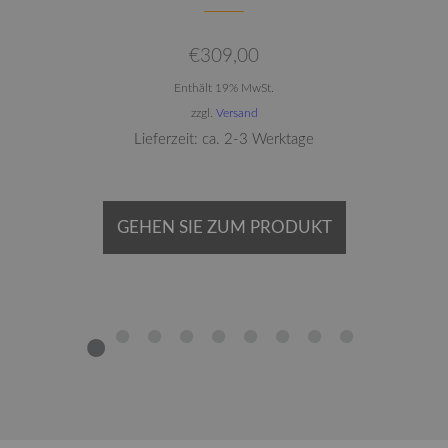
€
309,00
Enthält 19% MwSt.
zzgl.
Versand
Lieferzeit: ca. 2-3 Werktage
GEHEN SIE ZUM PRODUKT
1
2
3
4
5
6
7
8
9