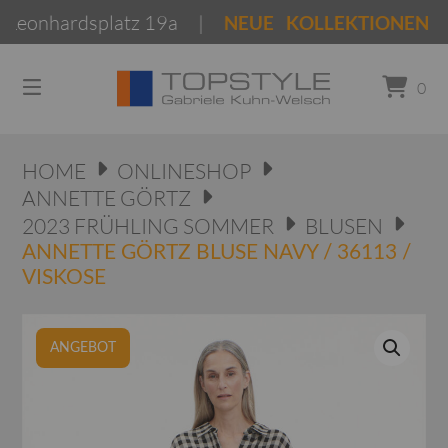
Springen
onhardsplatz 19a |
NEUE KOLLEKTIONEN Frühj
Sie
zum
Inhalt
0
HOME
ONLINESHOP
ANNETTE GÖRTZ
2023 FRÜHLING SOMMER
BLUSEN
ANNETTE GÖRTZ BLUSE NAVY / 36113 /
VISKOSE
ANGEBOT