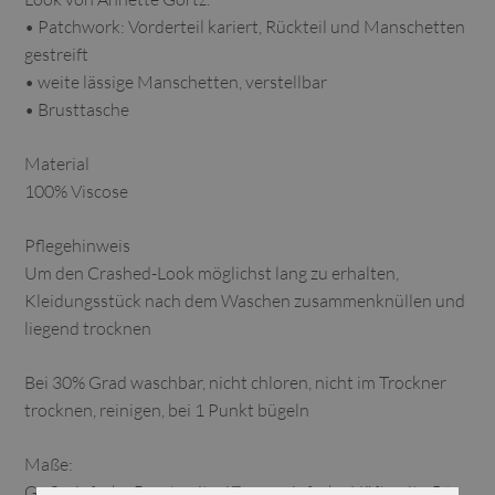
• Patchwork: Vorderteil kariert, Rückteil und Manschetten
gestreift
• weite lässige Manschetten, verstellbar
• Brusttasche
Material
100% Viscose
Pflegehinweis
Um den Crashed-Look möglichst lang zu erhalten,
Kleidungsstück nach dem Waschen zusammenknüllen und
liegend trocknen
Bei 30% Grad waschbar, nicht chloren, nicht im Trockner
trocknen, reinigen, bei 1 Punkt bügeln
Maße:
Gr. S: einfache Brustweite 67 cm – einfache Hüftweite 59