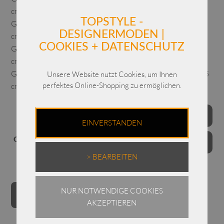
cm – Länge vorne 75 cm – Länge hinten 80 cm
TOPSTYLE -
Gr. M: einfache Brustweite 70 cm – einfache Hüftweite 61
DESIGNERMODEN |
cm – Länge vorne 75 cm – Länge hinten 80 cm
COOKIES + DATENSCHUTZ
Gr. L: einfache Brustweite 72 cm – einfache Hüftweite 63
cm – Länge vorne 76 cm – Länge hinten 81 cm
Gr. XL: einfache Brustweite 75 cm – einfache Hüftweite 65
Unsere Website nutzt Cookies, um Ihnen
perfektes Online-Shopping zu ermöglichen.
cm – Länge vorne 77 cm -Länge hinten 82 cm
Farben
EINVERSTANDEN
Grössen
> BEARBEITEN
Annette
Alternative:
NUR NOTWENDIGE COOKIES
IN DEN WARENKORB
Görtz
AKZEPTIEREN
Bluse