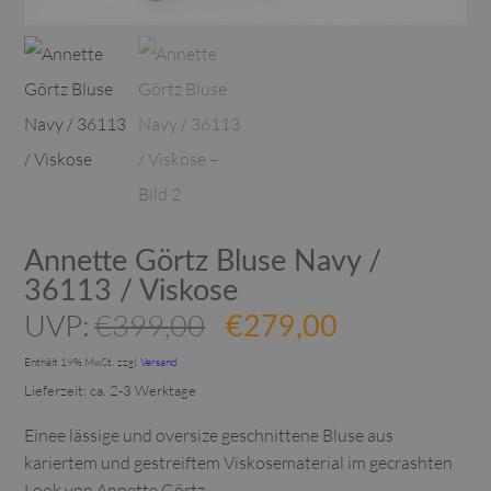
Annette Görtz Bluse Navy /
36113 / Viskose
Ursprünglicher
Aktueller
UVP:
€
399,00
€
279,00
Preis
Preis
Enthält 19% MwSt.
zzgl.
Versand
war:
ist:
Lieferzeit: ca. 2-3 Werktage
€399,00
€279,00.
Einee lässige und oversize geschnittene Bluse aus
kariertem und gestreiftem Viskosematerial im gecrashten
Look von Annette Görtz.