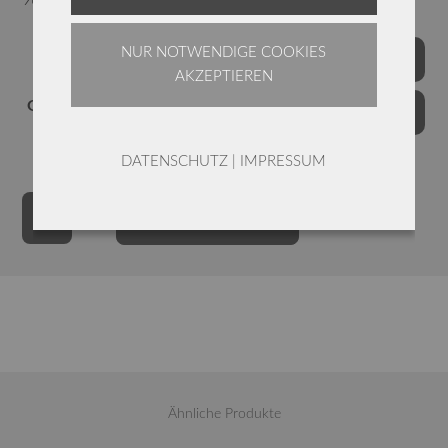
96% Biobaumwolle, 4% Elasthan
NUR NOTWENDIGE COOKIES
Farben
AKZEPTIEREN
Grössen
DATENSCHUTZ
|
IMPRESSUM
Annette
Alternative:
IN DEN WARENKORB
Görtz
Bluse
Cilia
/
Baumwoll-
Popeline
Menge
Ähnliche Produkte