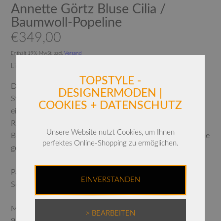
Annette Görtz Bluse Cilia /
Baumwoll-Popeline
€
349,00
Enthält 19% MwSt.
zzgl.
Versand
Lieferzeit: ca. 2-3 Werktage
TOPSTYLE -
Die Annette Görtz Bluse Cilia ist eine schmale Bluse mit
DESIGNERMODEN |
Stehkragen und großen formbaren Manschetten. Sie hat
COOKIES + DATENSCHUTZ
einen angeschnittenen Reverskragen mit
Ripsbandapplikation und einen abgerundeten Saum. Die
Unsere Website nutzt Cookies, um Ihnen
Bluse ist aus einem feinen, elastischen Baumwoll-Popeline
perfektes Online-Shopping zu ermöglichen.
gefertigt.
Passform
EINVERSTANDEN
Schmal
Material
> BEARBEITEN