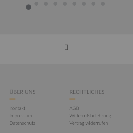
1
2
3
4
5
6
7
8
9
ÜBER UNS
RECHTLICHES
Kontakt
AGB
Impressum
Widerrufsbelehrung
Datenschutz
Vertrag widerrufen