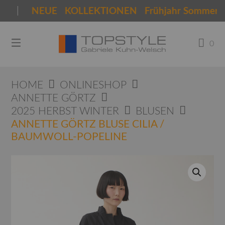
Springen
9a |
NEUE KOLLEKTIONEN Frühjahr Sommer 20
Sie
zum
Inhalt
0
HOME
ONLINESHOP
ANNETTE GÖRTZ
2025 HERBST WINTER
BLUSEN
ANNETTE GÖRTZ BLUSE CILIA /
BAUMWOLL-POPELINE