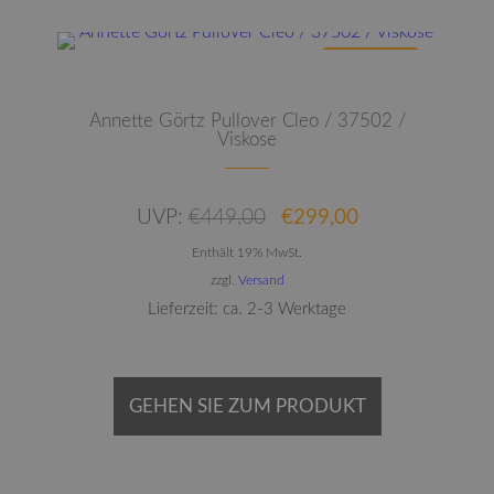
Dieses Produkt weist mehrere Varianten auf. Die Optionen können auf der Produktseite gewählt werden
ANGEBOT
Annette Görtz Pullover Cleo / 37502 /
Viskose
Ursprünglicher
Aktueller
UVP:
€
449,00
€
299,00
Preis
Preis
Enthält 19% MwSt.
war:
ist:
€449,00
€299,00.
zzgl.
Versand
Lieferzeit: ca. 2-3 Werktage
GEHEN SIE ZUM PRODUKT