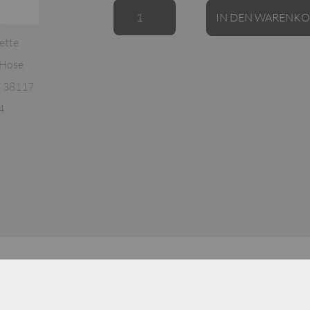
Annette
IN DEN WARENK
Görtz
Hose
Tabbi
/
38117
Menge