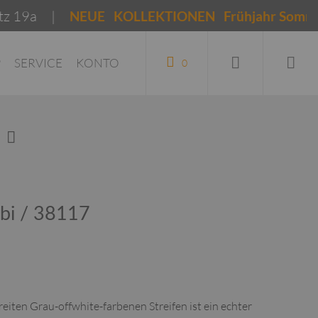
9a |
NEUE KOLLEKTIONEN Frühjahr Sommer 202
P
SERVICE
KONTO
0
bi / 38117
eiten Grau-offwhite-farbenen Streifen ist ein echter