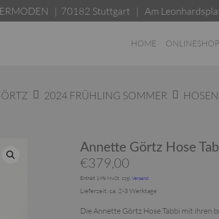
 | 70182 Stuttgart | Am Leonhardsplatz 1
HOME
ONLINESHO
GÖRTZ
2024 FRÜHLING SOMMER
HOSEN
Annette Görtz Hose Tab
€
379,00
Enthält 19% MwSt.
zzgl.
Versand
Lieferzeit: ca. 2-3 Werktage
Die Annette Görtz Hose Tabbi mit ihren br