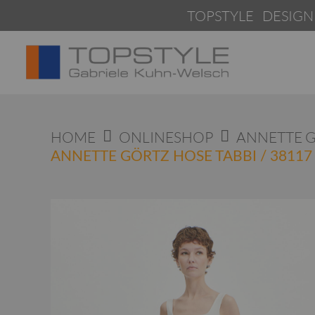
Springen
TOPSTYLE DESIGNERMODEN
Sie
zum
Inhalt
HOME
ONLINESHOP
ANNETTE 
ANNETTE GÖRTZ HOSE TABBI / 38117