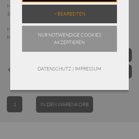
Material
100% Merinowolle
> BEARBEITEN
Im Wollprogramm waschbar, nicht chloren, reinigen,
NUR NOTWENDIGE COOKIES
bügelfrei
AKZEPTIEREN
Farben
DATENSCHUTZ
|
IMPRESSUM
Grössen
Annette
Alternative:
IN DEN WARENKORB
Görtz
Pullover
Mila
/
Merinowolle