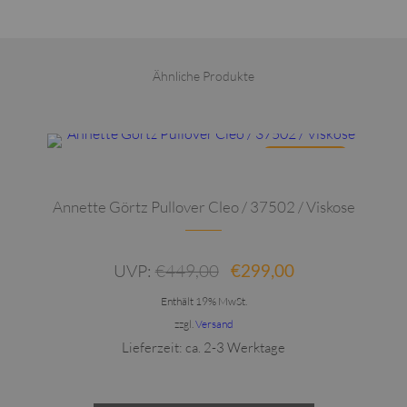
/
39500
Menge
Ähnliche Produkte
Dieses Produkt weist mehrere Varianten auf. Die Optionen können auf der Produktseite gewählt werden
ANGEBOT
Annette Görtz Pullover Cleo / 37502 / Viskose
Ursprünglicher
Aktueller
UVP:
€
449,00
€
299,00
Preis
Preis
war:
ist:
Enthält 19% MwSt.
€449,00
€299,00.
zzgl.
Versand
Lieferzeit: ca. 2-3 Werktage