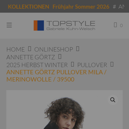
Springen
# ANNET
KOLLEKTIONEN Frühjahr Sommer 2026
Sie
zum
Inhalt
0
HOME
ONLINESHOP
ANNETTE GÖRTZ
2025 HERBST WINTER
PULLOVER
ANNETTE GÖRTZ PULLOVER MILA /
MERINOWOLLE / 39500