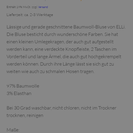
Preis
Preis
Enthält 19% MwSt.
zzgl.
Versand
war:
ist:
Lieferzeit: ca. 2-3 Werktage
€239,00
€179,00.
Lässige und gerade geschnittene Baumwoll-Bluse von ELLi.
Die Bluse besticht durch wunderschöne Farben. Sie hat
einen kleinen Umlegekragen, der auch gut aufgestellt
werden kann, eine verdeckte Knopfleiste, 2 Taschen im
Vorderteil und lange Ärmel, die auch gut hochgekrempelt
werden können. Durch ihre Länge lässt sie sich gut zu
weiten wie auch zu schmalen Hosen tragen.
97% Baumwolle
3% Elasthan
Bei 30 Grad waschbar, nicht chloren, nicht im Trockner
trocknen, reinigen
Maße: