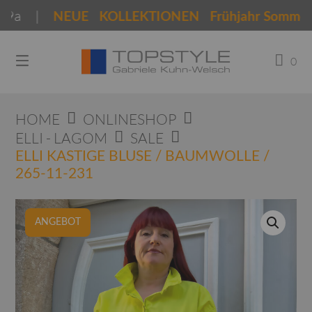
Springen
a |
NEUE KOLLEKTIONEN Frühjahr Sommer 202
Sie
zum
Inhalt
0
HOME
ONLINESHOP
ELLI - LAGOM
SALE
ELLI KASTIGE BLUSE / BAUMWOLLE /
265-11-231
ANGEBOT