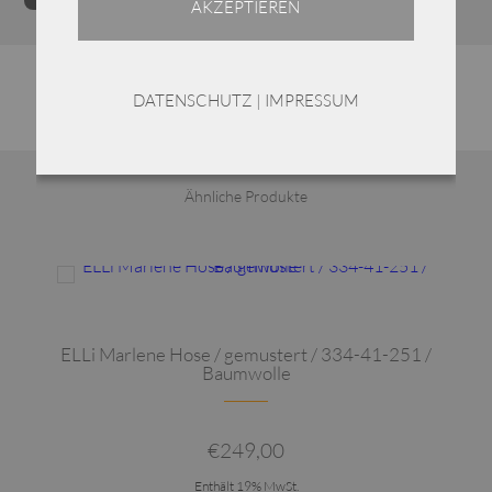
AKZEPTIEREN
Bluse
/
Baumwolle
DATENSCHUTZ
|
IMPRESSUM
/
265-
11-
231
Ähnliche Produkte
Menge
Dieses Produkt weist mehrere Varianten auf. Die Optionen können auf der Produktseite gewählt werden
ELLi Marlene Hose / gemustert / 334-41-251 /
Baumwolle
€
249,00
Enthält 19% MwSt.