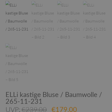
ELLi kastige Bluse / Baumwolle /
265-11-231
Ursprünglicher
Aktueller
UVP:
€
239,00
€
179,00