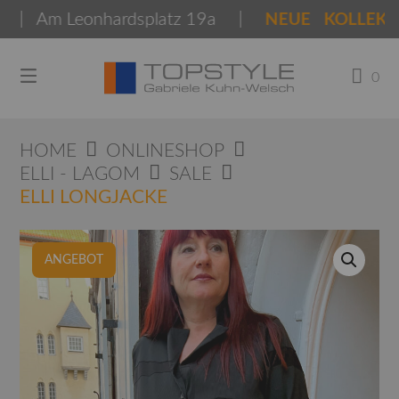
Springen
 Am Leonhardsplatz 19a |
NEUE KOLLEKTIONE
Sie
zum
Inhalt
0
HOME
ONLINESHOP
ELLI - LAGOM
SALE
ELLI LONGJACKE
ANGEBOT