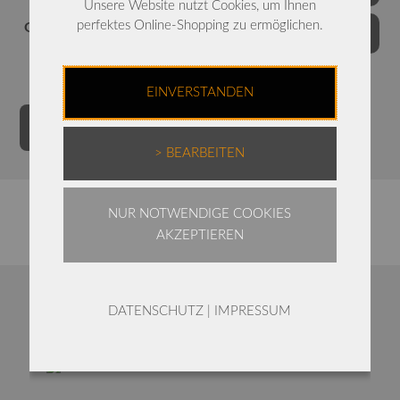
Unsere Website nutzt Cookies, um Ihnen
perfektes Online-Shopping zu ermöglichen.
Grössen
EINVERSTANDEN
ELLi
Alternative:
IN DEN WARENKORB
Longjacke
> BEARBEITEN
Menge
NUR NOTWENDIGE COOKIES
AKZEPTIEREN
Ähnliche Produkte
DATENSCHUTZ
|
IMPRESSUM
Dieses Produkt weist mehrere Varianten auf. Die Optionen können auf der Produktseite gewählt werden