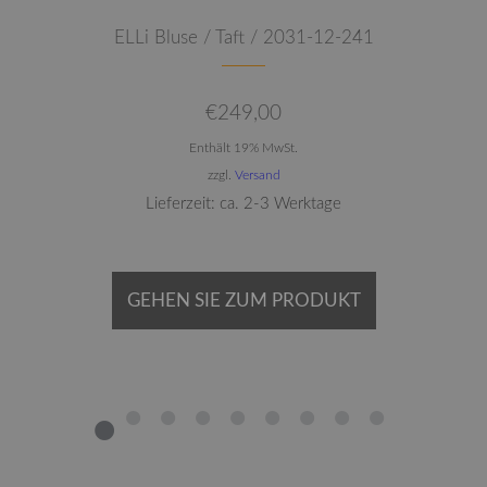
ELLi Bluse / Taft / 2031-12-241
€
249,00
Enthält 19% MwSt.
zzgl.
Versand
Lieferzeit: ca. 2-3 Werktage
GEHEN SIE ZUM PRODUKT
1
2
3
4
5
6
7
8
9