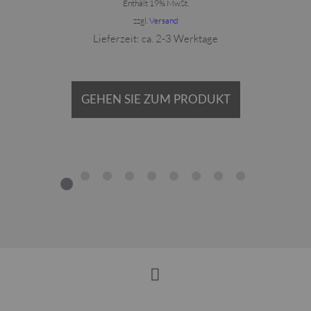
Enthält 19% MwSt.
zzgl.
Versand
Lieferzeit: ca. 2-3 Werktage
GEHEN SIE ZUM PRODUKT
1
2
3
4
5
6
7
8
9