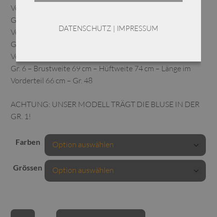
Vorderteil 61 cm – Gr. 42
Gr. 4 – Brustweite 65 cm – Hüftweite 71 cm – Länge im
DATENSCHUTZ
|
IMPRESSUM
Vorderteil 64 cm – Gr. 44
Gr. 5 – Brustweite 67 cm – Hüftweite 73 cm – Länge im
Vorderteil 65 cm – Gr. 46
Gr. 6 – Brustweite 69 cm – Hüftweite 74 cm – Länge im
Vorderteil 66 cm – Gr. 48
ACHTUNG: UNSER MODELL TRÄGT DIE BLUSE IN DER
GR. 1!
Farben
Grössen
ELLi
Alternative: