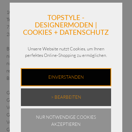
100% Mikrofaser Taft
TOPSTYLE -
Technostretch:
DESIGNERMODEN |
72% Polyamid
COOKIES + DATENSCHUTZ
28% Elasthan
Bei 30 Grad waschbar
Unsere Website nutzt Cookies, um Ihnen
perfektes Online-Shopping zu ermöglichen.
nicht chloren
nicht im Trockner trocknen
reinigen
EINVERSTANDEN
Bügeln bei 1 Punkt
Größen:
> BEARBEITEN
Gr. 1 – Brustweite 58 CM – Hüftweite 65 cm – Länge im
Vorderteil 56 cm – Gr. 38
Gr. 2 – Brustweite 61 cm – Hüftweite 67 cm – Länge im
NUR NOTWENDIGE COOKIES
Vorderteil 58 cm – Gr. 40
AKZEPTIEREN
Gr. 3 – Brustweite 63 cm – Hüftweite 69 cm – Länge im