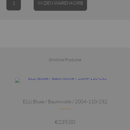
IN DEN WARENKORB
Bluse
/
Mix
Taft
mit
Technostretch
/
2040-
Ähnliche Produkte
106-
242
Dieses Produkt weist mehrere Varianten auf. Die Optionen können auf der Produktseite gewählt werden
Menge
ELLi Bluse / Baumwolle / 2004-110-232
€
239,00