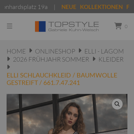
Springen
rdsplatz 19a |
NEUE KOLLEKTIONEN Frühjahr
Sie
zum
Inhalt
0
HOME
ONLINESHOP
ELLI - LAGOM
2026 FRÜHJAHR SOMMER
KLEIDER
ELLI SCHLAUCHKLEID / BAUMWOLLE
GESTREIFT / 661.7.47.241