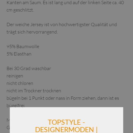
Kanten am Saum. Es ist lang und auf der linken Seite ca. 40
cm geschlitzt.
Der weiche Jersey ist von hochwertigster Qualität und
trägt sich hervorrangend.
95% Baumwolle
5% Elasthan
Bei 30 Grad waschbar
reinigen
nicht chloren
nicht im Trockner trocknen
bügeln bei 1 Punkt oder nass in Form ziehen, dann ist es
bügelfrei
Maße:
TOPSTYLE -
Gr. 1 – einfache Brustweite 45 cm – Hüftweite 53 cm –
DESIGNERMODEN |