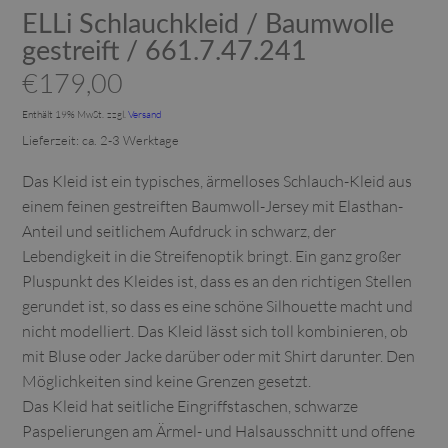
ELLi Schlauchkleid / Baumwolle
gestreift / 661.7.47.241
€
179,00
Enthält 19% MwSt.
zzgl.
Versand
Lieferzeit: ca. 2-3 Werktage
Das Kleid ist ein typisches, ärmelloses Schlauch-Kleid aus
einem feinen gestreiften Baumwoll-Jersey mit Elasthan-
Anteil und seitlichem Aufdruck in schwarz, der
Lebendigkeit in die Streifenoptik bringt. Ein ganz großer
Pluspunkt des Kleides ist, dass es an den richtigen Stellen
gerundet ist, so dass es eine schöne Silhouette macht und
nicht modelliert. Das Kleid lässt sich toll kombinieren, ob
mit Bluse oder Jacke darüber oder mit Shirt darunter. Den
Möglichkeiten sind keine Grenzen gesetzt.
Das Kleid hat seitliche Eingriffstaschen, schwarze
Paspelierungen am Ärmel- und Halsausschnitt und offene