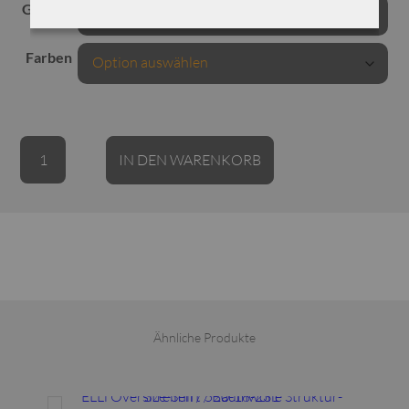
Grössen
Farben
ELLi
Alternative:
IN DEN WARENKORB
Schlauchkleid
/
Baumwolle
gestreift
/
661.7.47.241
Menge
Ähnliche Produkte
Dieses Produkt weist mehrere Varianten auf. Die Optionen können auf der Produktseite gewählt werden