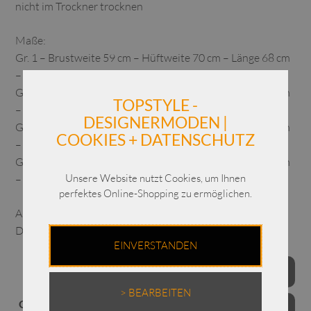
nicht im Trockner trocknen
Maße:
Gr. 1 – Brustweite 59 cm – Hüftweite 70 cm – Länge 68 cm
– Gr. 38/40
Gr. 2 – Brustweite 62 cm – Hüftweite 65 cm – Länge 73 cm
TOPSTYLE -
– Gr. 42/44
DESIGNERMODEN |
Gr. 3 – Brustweite 66 cm – Hüftweite 80 cm – Länge 78 cm
COOKIES + DATENSCHUTZ
– Gr. 44/46
Gr. 4 – Brustweite 70 cm – Hüftweite 85 cm – Länge 83 cm
Unsere Website nutzt Cookies, um Ihnen
– Gr. 48/50
perfektes Online-Shopping zu ermöglichen.
ACHTUNG: UNSER MODEL TRÄGT DEN PULLOVER IN
DER GR. 1!
EINVERSTANDEN
Farben
> BEARBEITEN
Grössen