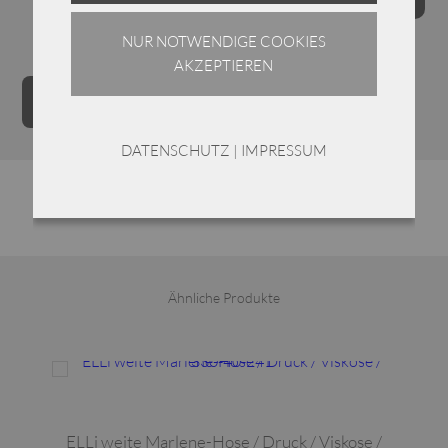
NUR NOTWENDIGE COOKIES
AKZEPTIEREN
ELLi
Alternative:
IN DEN WARENKORB
Pullover
mit
DATENSCHUTZ
|
IMPRESSUM
Kapuze
/
450-
02-
241
/
Ähnliche Produkte
Viskose-
Leinen
Dieses Produkt weist mehrere Varianten auf. Die Optionen können auf der Produktseite gewählt werden
Menge
ELLi weite Marlene-Hose / Druck / Viskose /