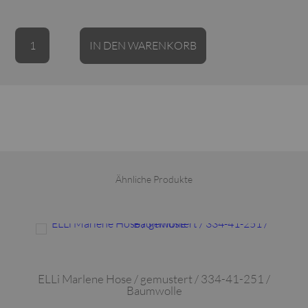
ELLi
Alternative:
IN DEN WARENKORB
/
schmale
Hose
mit
Aufschlag
/
Technostretch
/
Ähnliche Produkte
300-
10-
Dieses Produkt weist mehrere Varianten auf. Die Optionen können auf der Produktseite gewählt werden
251
Menge
ELLi Marlene Hose / gemustert / 334-41-251 /
Baumwolle