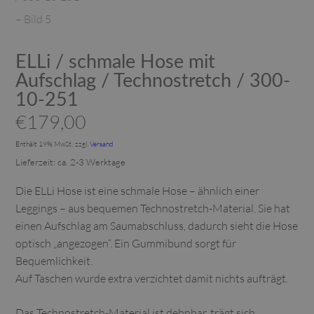
ELLi / schmale Hose mit
Aufschlag / Technostretch / 300-
10-251
€
179,00
Enthält 19% MwSt.
zzgl.
Versand
Lieferzeit: ca. 2-3 Werktage
Die ELLi Hose ist eine schmale Hose – ähnlich einer
Leggings – aus bequemen Technostretch-Material. Sie hat
einen Aufschlag am Saumabschluss, dadurch sieht die Hose
optisch „angezogen“. Ein Gummibund sorgt für
Bequemlichkeit.
Auf Taschen wurde extra verzichtet damit nichts aufträgt.
Das Technostretch-Material ist dehnbar, trägt sich