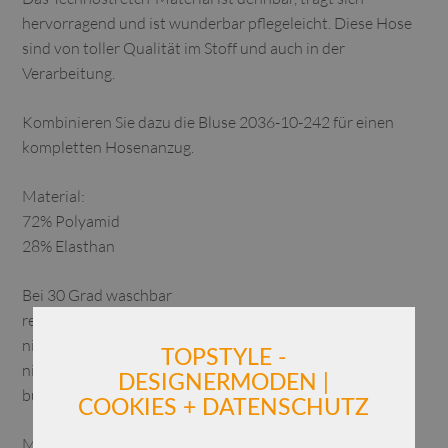
hervorragend und ist wunderbar pflegeleicht. Diese Hose
sind von toller Qualität im Stoff und auch in der
Verarbeitung.
Kombinieren Sie dazu die Bluse 2036-10-242 für einen
kompletten Hosenanzug.
Material:
72% Polyamid
28% Elasthan
Bei 30 Grad waschbar
reinigen
nicht chloren
TOPSTYLE -
nicht im Trockner trocknen
DESIGNERMODEN |
bügelfrei
COOKIES + DATENSCHUTZ
Maße: