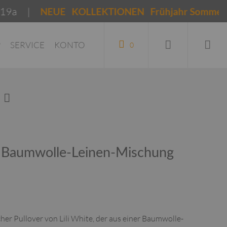
|
# 
NEUE KOLLEKTIONEN Frühjahr Sommer 2026
P
SERVICE
KONTO
0
r / Baumwolle-Leinen-Mischung
cher Pullover von Lili White, der aus einer Baumwolle-