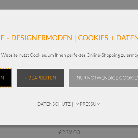
E - DESIGNERMODEN | COOKIES + DAT
 Website nutzt Cookies, um Ihnen perfektes Online-Shopping zu ermög
Ähnliche Produkte
EN
> BEARBEITEN
NUR NOTWENDIGE COOKIES
Dieses Produkt weist mehrere Varianten auf. Die Optionen können auf der Produktseite gewählt werden
DATENSCHUTZ
|
IMPRESSUM
-
ELLi Bluse / Taft / 250.12.251
€
239,00