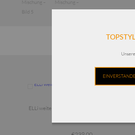
TOPSTYL
Unsere
EINVERSTAND
Dieses Produkt weist mehrere Varianten auf. Die Optionen können auf der Produktseite gewählt werden
232
ELLi weite Marlene-Hose / Druck / Viskose / 330
40-241
€
239,00