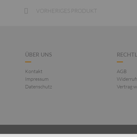
VORHERIGES PRODUKT
ÜBER UNS
RECHTL
Kontakt
AGB
Impressum
Widerruf
Datenschutz
Vertrag w
| DESIGNERMODEN FÜ
2026 © TOPSTYLE STUTTGART