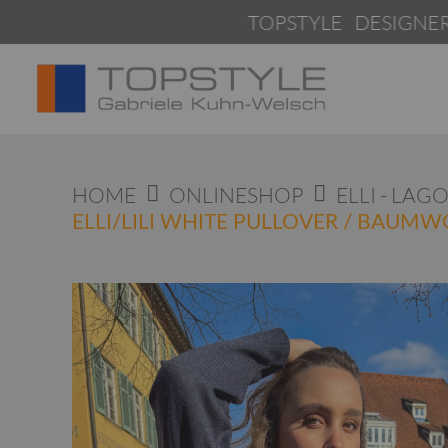
Springen
TOPSTYLE DESIGNERMODEN | 
Sie
zum
Inhalt
HOME
ONLINESHOP
ELLI - LAG
ELLI/LILI WHITE PULLOVER / BAUM