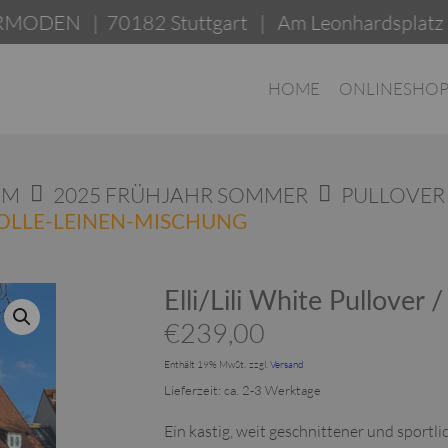
70182 Stuttgart | Am Leonhardsplatz 19a 
HOME
ONLINESHO
OM
2025 FRÜHJAHR SOMMER
PULLOVER
WOLLE-LEINEN-MISCHUNG
Elli/Lili White Pullove
€
239,00
Enthält 19% MwSt.
zzgl.
Versand
Lieferzeit: ca. 2-3 Werktage
Ein kastig, weit geschnittener und sportli