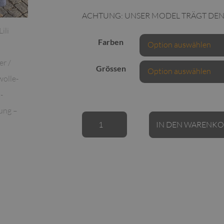
ACHTUNG: UNSER MODEL TRÄGT DEN 
Farben
Grössen
Elli/Lili
IN DEN WARENK
White
Pullover
/
Baumwolle-
Leinen-
Mischung
Menge