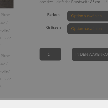
one size – einfache Brustweite 85 cm – L
Farben
Grössen
ELLi
IN DEN WARENK
Bluse
mit
Druck
/
Baumwolle
/
213.8.11.222
Menge