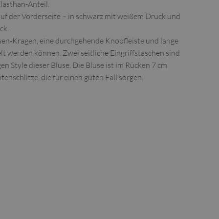
asthan-Anteil.
 auf der Vorderseite – in schwarz mit weißem Druck und
ck.
sen-Kragen, eine durchgehende Knopfleiste und lange
t werden können. Zwei seitliche Eingriffstaschen sind
n Style dieser Bluse. Die Bluse ist im Rücken 7 cm
itenschlitze, die für einen guten Fall sorgen.