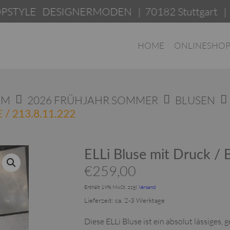
DESIGNERMODEN | 70182 Stuttgart | Am Leon
HOME
ONLINESHO
OM
2026 FRÜHJAHR SOMMER
BLUSEN
/ 213.8.11.222
ELLi Bluse mit Druck /
€
259,00
Enthält 19% MwSt.
zzgl.
Versand
Lieferzeit: ca. 2-3 Werktage
Diese ELLi Bluse ist ein absolut lässiges