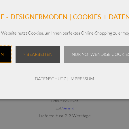
E - DESIGNERMODEN | COOKIES + DAT
Ähnliche Produkte
 Website nutzt Cookies, um Ihnen perfektes Online-Shopping zu ermög
Dieses Produkt weist mehrere Varianten auf. Die Optionen können auf der Produktseite gewählt werden
EN
> BEARBEITEN
NUR NOTWENDIGE COOKIES
ELLi Bluse weit Druck einseitig / Baumwolle /
211-11
DATENSCHUTZ
|
IMPRESSUM
€
199,00
Enthält 19% MwSt.
zzgl.
Versand
Lieferzeit: ca. 2-3 Werktage