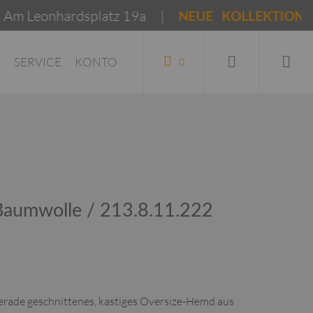
hardsplatz 19a |
NEUE KOLLEKTIONEN Frühja
P
SERVICE
KONTO
0
 Baumwolle / 213.8.11.222
, gerade geschnittenes, kastiges Oversize-Hemd aus