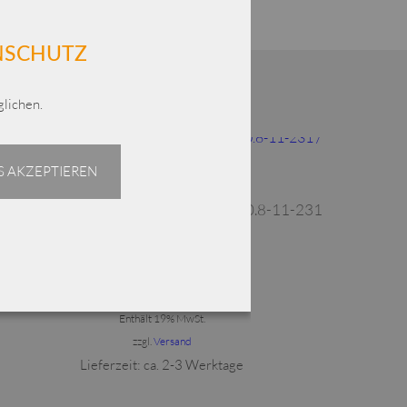
ENSCHUTZ
lichen.
Dieses Produkt weist mehrere Varianten auf. Die Optionen können auf der Produktseite gewählt werden
 AKZEPTIEREN
ELLi Bluse mit schwarzem Druck / 270.8-11-231
/ Baumwolle
€
239,00
Enthält 19% MwSt.
zzgl.
Versand
Lieferzeit: ca. 2-3 Werktage