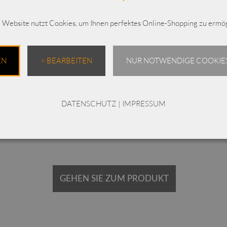
Dieses Produkt weist mehrere Varianten auf. Die Optionen können auf der Produktseite gewählt werden
 Website nutzt Cookies, um Ihnen perfektes Online-Shopping zu ermög
s
ELLi Pullover mit Kapuze / 450-02-241 / Viskose-
Leinen
EN
> BEARBEITEN
NUR NOTWENDIGE COOKIES
€
198,00
DATENSCHUTZ
|
IMPRESSUM
Enthält 19% MwSt.
zzgl.
Versand
Lieferzeit: ca. 2-3 Werktage
GEHEN SIE ZUM PRODUKT