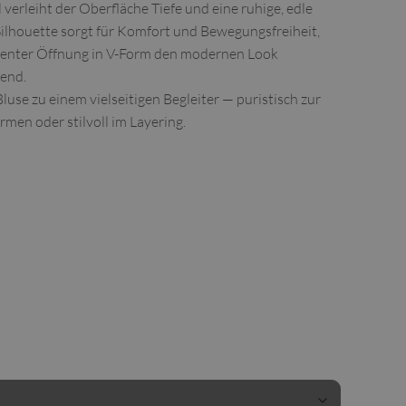
 verleiht der Oberfläche Tiefe und eine ruhige, edle
 Silhouette sorgt für Komfort und Bewegungsfreiheit,
zenter Öffnung in V-Form den modernen Look
kend.
use zu einem vielseitigen Begleiter — puristisch zur
men oder stilvoll im Layering.