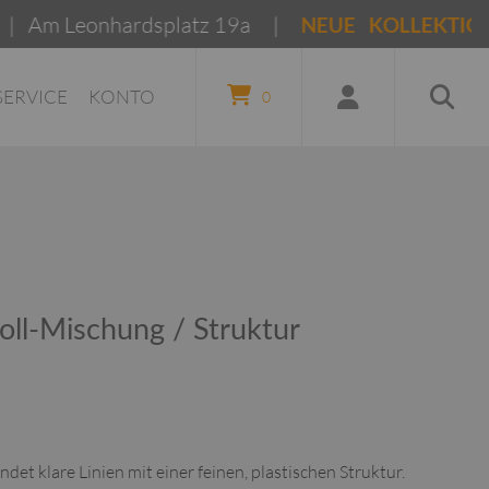
onhardsplatz 19a |
NEUE KOLLEKTIONEN Früh
SERVICE
KONTO
0
l-Mischung / Struktur
t klare Linien mit einer feinen, plastischen Struktur.