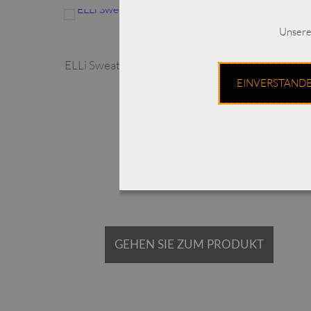
Dieses Produkt weist mehrere Varianten auf. Die Optionen können auf der Produktseite gewählt werden
Unsere
nen-
ELLi Sweatshirt-Mantel mit kuscheligem Webflie
/ 7019-30-242
EINVERSTAND
€
298,00
Enthält 19% MwSt.
zzgl.
Versand
Lieferzeit: ca. 2-3 Werktage
GEHEN SIE ZUM PRODUKT