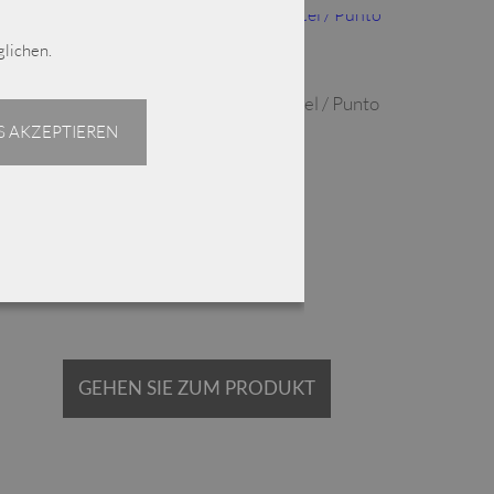
Dieses Produkt weist mehrere Varianten auf. Die Optionen können auf der Produktseite gewählt werden
lichen.
Lili White/ELLi Outdoor-Jacke/Mantel / Punto
Milano / 20-308
 AKZEPTIEREN
€
349,00
Enthält 19% MwSt.
zzgl.
Versand
Lieferzeit: ca. 2-3 Werktage
GEHEN SIE ZUM PRODUKT