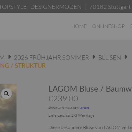
E DESIGNERMODEN | 70182 Stuttgart | Am Le
HOME
ONLINESHOP
OM
2026 FRÜHJAHR SOMMER
BLUSEN
NG / STRUKTUR
LAGOM Bluse / Baumwol
€
239,00
Enthält 19% MwSt.
zzgl.
Versand
Lieferzeit: ca. 2-3 Werktage
Diese besondere Bluse von LAGOM verbinde