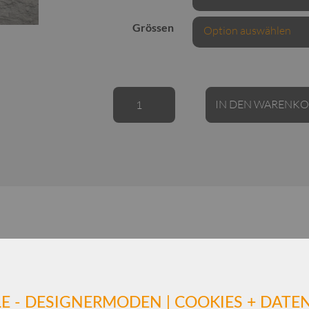
Grössen
LAGOM
IN DEN WARENK
Bluse
/
Baumwoll-
Mischung
/
Struktur
Menge
Ähnliche Produkte
E - DESIGNERMODEN | COOKIES + DAT