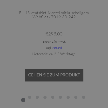
ELLi Sweatshirt-Mantel mit kuscheligem
Webflies / 7019-30-242
€
298,00
Enthält 19% MwSt.
zzgl.
Versand
Lieferzeit: ca. 2-3 Werktage
GEHEN SIE ZUM PRODUKT
1
2
3
4
5
6
7
8
9