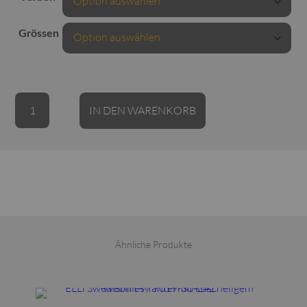
Grössen
ELLi
Alternative:
IN DEN WARENKORB
Kleid
/
Streifen
/
Viskose
/
5008-
15-
Ähnliche Produkte
261
Menge
Dieses Produkt weist mehrere Varianten auf. Die Optionen können auf der Produktseite gewählt werden