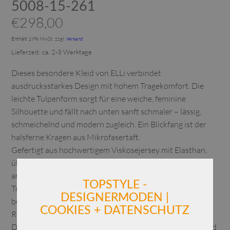
5008-15-261
€
298,00
Enthält 19% MwSt.
zzgl.
Versand
Lieferzeit: ca. 2-3 Werktage
Dieses besondere Kleid von ELLi verbindet
ausdrucksstarkes Design mit hohem Tragekomfort. Die
leichte Tulpenform sorgt für eine weiche, feminine
Silhouette und fällt nach unten sanft schmaler – lässig,
schmeichelnd und modern zugleich. Ein Blickfang ist der
halsferne Kragen aus Mikrofasertaft.
Gefertigt aus hochwertigem Viskosejersey mit Elasthan,
überzeugt das Modell durch seine fließende Qualität,
angenehme Elastizität und ein wunderbar softes
TOPSTYLE -
Tragegefühl. Das Material ist atmungsaktiv,
DESIGNERMODEN |
bewegungsfreundlich und formstabil – ideal für Alltag,
COOKIES + DATENSCHUTZ
Reise und City-Look.
Der grafische Print in Schwarz-Offwhite verleiht dem Kleid