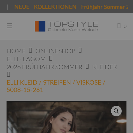
Springen
 |
NEUE KOLLEKTIONEN Frühjahr Sommer 2026
Sie
zum
Inhalt
0
HOME
ONLINESHOP
ELLI - LAGOM
2026 FRÜHJAHR SOMMER
KLEIDER
ELLI KLEID / STREIFEN / VISKOSE /
5008-15-261