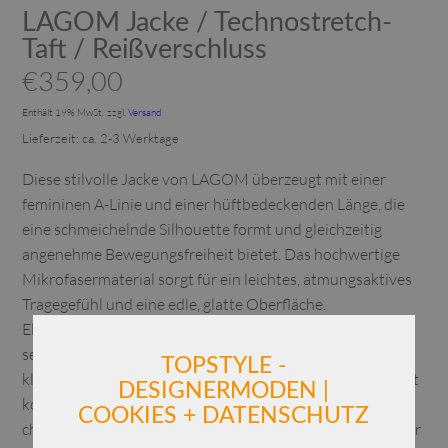
LAGOM Jacke / Technostretch-
Taft / Reißverschluss
€
359,00
Enthält 19% MwSt.
zzgl.
Versand
Lieferzeit: ca. 2-3 Werktage
Diese stilvolle Jacke von LAGOM überzeugt mit einer
femininen A-Linie und einer hüftbedeckenden Länge, die
eine schmeichelnde Silhouette formt und gleichzeitig
angenehme Bewegungsfreiheit bietet. Das hochwertige
Mikrofasermaterial sorgt für ein leichtes, atmungsaktives
Tragegefühl und eine edle, glatte Oberfläche.
Elegante Tafteinsätze im Vorder- und Rückenteil mittig
setzen dezente, moderne Akzente und unterstreichen den
TOPSTYLE -
klaren Look. Der durchgehende Reißverschluss ermöglicht
DESIGNERMODEN |
komfortables An- und Ausziehen, während der
COOKIES + DATENSCHUTZ
charakteristische Kelchkragen sich aufstellen lässt und der