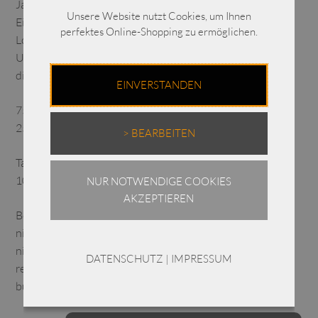
Jacke eine besondere, architektonische Note verleiht.
Unsere Website nutzt Cookies, um Ihnen
Eine vielseitige, zeitlose Jacke – perfekt für puristische
perfektes Online-Shopping zu ermöglichen.
Looks, Reise, Alltag und moderne Kombinationen.
Unser Model trägt dazu die Culotte aus Mikrofaserware,
die auch in unserem Shop erhältlich ist.
EINVERSTANDEN
75% Polyamid
25% Elasthan
> BEARBEITEN
Taft:
100% Mikrofasertaft
NUR NOTWENDIGE COOKIES
AKZEPTIEREN
Bei 30 Grad waschbar
nicht chloren
nicht im Trockner trocknen
DATENSCHUTZ
|
IMPRESSUM
reinigen
bügelfrei