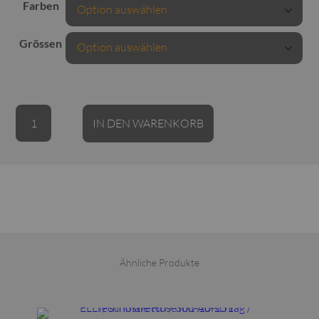
Farben
Grössen
LAGOM
Alternative:
IN DEN WARENKORB
Jacke
/
Technostretch-
Taft
/
Reißverschluss
Menge
Ähnliche Produkte
Dieses Produkt weist mehrere Varianten auf. Die Optionen können auf der Produktseite gewählt werden