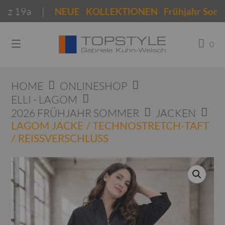
Springen
 19a |
NEUE KOLLEKTIONEN Frühjahr Sommer 
Sie
zum
Inhalt
0
HOME
ONLINESHOP
ELLI - LAGOM
2026 FRÜHJAHR SOMMER
JACKEN
LAGOM JACKE / TECHNOSTRETCH-TAFT
/ REISSVERSCHLUSS