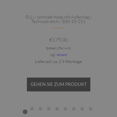
ELLi / schmale Hose mit Aufschlag /
Technostretch / 300-10-251
€
179,00
Enthält 19% MwSt.
zzgl.
Versand
Lieferzeit: ca. 2-3 Werktage
GEHEN SIE ZUM PRODUKT
1
2
3
4
5
6
7
8
9