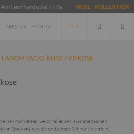
hardsplatz 19a |
NEUE KOLLEKTIONEN Frühja
P
SERVICE
KONTO
0
LAGOM JACKE KURZ / VISKOSE
skose
hat einen markanten, weich fallenden, asymmetrischen
ktur. Eine kantig, weite und gerade Silhouette verleiht