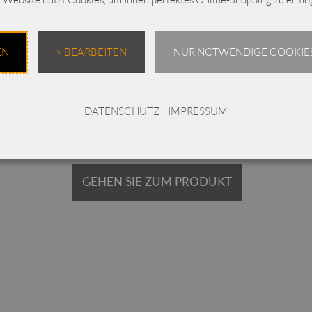
ELLi Schlauchkleid / Baumwolle gestreift /
661.7.47.241
EN
> BEARBEITEN
NUR NOTWENDIGE COOKIES
€
179,00
Enthält 19% MwSt.
zzgl.
Versand
DATENSCHUTZ
|
IMPRESSUM
Lieferzeit: ca. 2-3 Werktage
GEHEN SIE ZUM PRODUKT