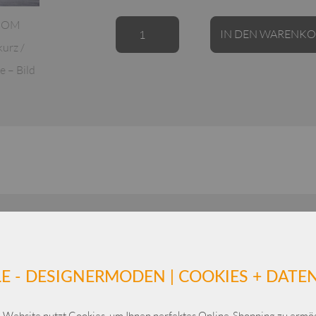
LAGOM
IN DEN WARENK
Jacke
kurz
/
Viskose
Menge
Ähnliche Produkte
Dieses Produkt weist mehrere Varianten auf. Die Optionen können auf der Produktseite gewählt werden
E - DESIGNERMODEN | COOKIES + DAT
 Website nutzt Cookies, um Ihnen perfektes Online-Shopping zu ermög