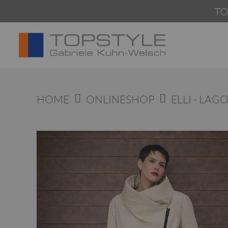
Springen
TOPSTYLE 
Sie
zum
Inhalt
HOME
ONLINESHOP
ELLI - LAG