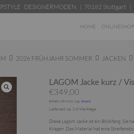
DESIGNERMODEN | 70182 Stuttgart | Am Leon
HOME
ONLINESHO
OM
2026 FRÜHJAHR SOMMER
JACKEN
LAGOM Jacke kurz / Vi
€
349,00
Enthält 19% MwSt.
zzgl.
Versand
Lieferzeit: ca. 2-3 Werktage
Diese Lagom Jacke ist ein Blickfang. Sie 
Kragen. Das Material hat eine Streifenstru