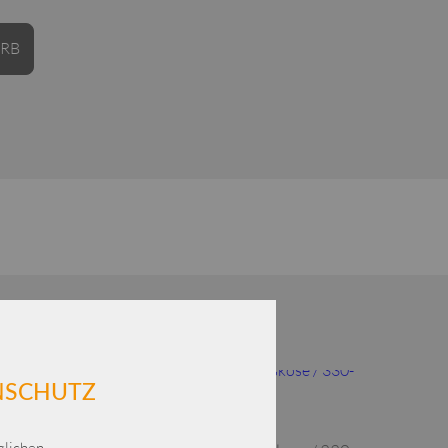
Alternative:
ORB
Dieses Produkt weist mehrere Varianten auf. Die Optionen können auf der Produktseite gewählt werden
ENSCHUTZ
lichen.