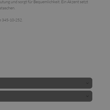
tung und sorgt für Bequemlichkeit. Ein Akzent setzt
staschen.
e 345-10-252.