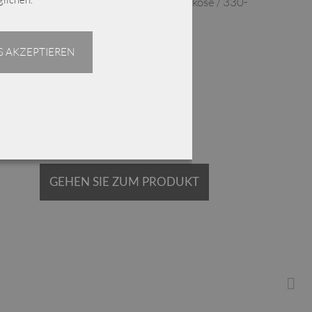
ELLi weite Marlene-Hose / Druck / Viskose / 330-
40-241
 AKZEPTIEREN
€
239,00
Enthält 19% MwSt.
zzgl.
Versand
Lieferzeit: ca. 2-3 Werktage
GEHEN SIE ZUM PRODUKT