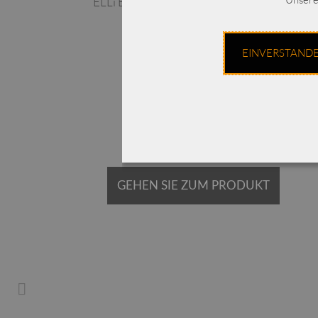
ial /
ELLi Bluse mit Tunnelzug / Baumwolle /
2036.11.242
EINVERSTAND
€
249,00
Enthält 19% MwSt.
zzgl.
Versand
Lieferzeit: ca. 2-3 Werktage
GEHEN SIE ZUM PRODUKT