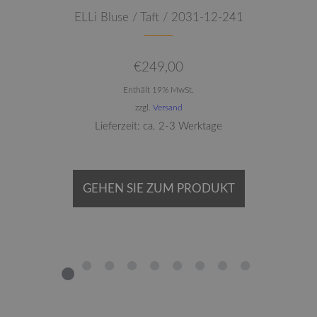
ELLi Bluse / Taft / 2031-12-241
€
249,00
Enthält 19% MwSt.
zzgl.
Versand
Lieferzeit: ca. 2-3 Werktage
GEHEN SIE ZUM PRODUKT
1
2
3
4
5
6
7
8
9