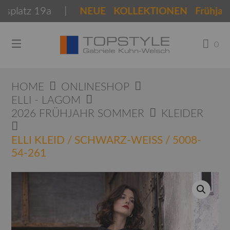
Springen
platz 19a |
NEUE KOLLEKTIONEN Frühjahr So
Sie
zum
Inhalt
0
HOME
ONLINESHOP
ELLI - LAGOM
2026 FRÜHJAHR SOMMER
KLEIDER
ELLI KLEID / SCHWARZ-WEISS / 5008-
54-261