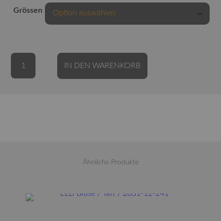
Grössen
ELLi
Alternative:
IN DEN WARENKORB
Kleid
/
schwarz-
weiss
/
5008-
54-
261
Ähnliche Produkte
Menge
Dieses Produkt weist mehrere Varianten auf. Die Optionen können auf der Produktseite gewählt werden