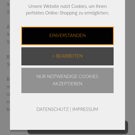
95% Mikrofaser
Unsere Website nutzt Cookies, um Ihnen
5% Elasthan
perfektes Online-Shopping zu ermöglichen.
Ärmel:
95% Viskose
EINVERSTANDEN
5% Elasthan
> BEARBEITEN
Besatz und Taschen:
100% Mikrofasertaft
NUR NOTWENDIGE COOKIES
Bei 30 Grad waschbar
AKZEPTIEREN
nicht chloren
nicht im Trockner trocknen
reinigen
bügelfrei
DATENSCHUTZ
|
IMPRESSUM
Farben